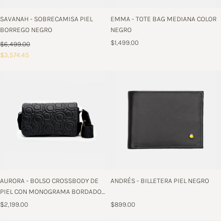
SAVANAH - SOBRECAMISA PIEL
EMMA - TOTE BAG MEDIANA COLOR
BORREGO NEGRO
NEGRO
$1,499.00
$6,499.00
$3,574.45
AURORA - BOLSO CROSSBODY DE
ANDRÉS - BILLETERA PIEL NEGRO
PIEL CON MONOGRAMA BORDADO
COLOR NEGRO
$2,199.00
$899.00