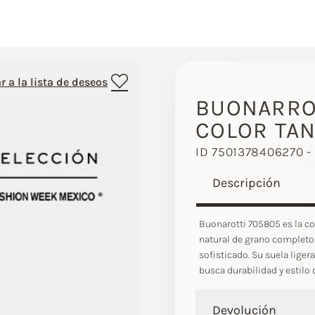
r a la lista de deseos
BUONARROT
COLOR TA
ID 7501378406270 -
Descripción
Buonarotti 705805 es la co
natural de grano completo,
sofisticado. Su suela liger
busca durabilidad y estilo
Devolución