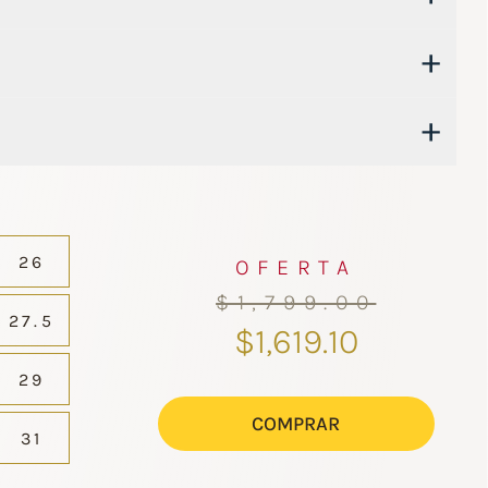
+
+
26
OFERTA
$1,799.00
27.5
$1,619.10
29
COMPRAR
31