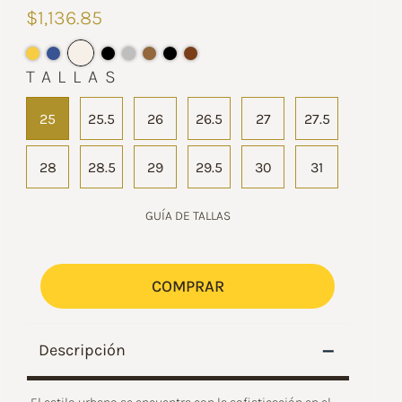
$1,136.85
TALLAS
25
25.5
26
26.5
27
27.5
28
28.5
29
29.5
30
31
GUÍA DE TALLAS
COMPRAR
–
Descripción