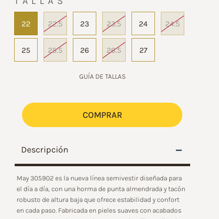
TALLAS
22
22.5
23
23.5
24
24.5
25
25.5
26
26.5
27
GUÍA DE TALLAS
COMPRAR
–
Descripción
May 305902 es la nueva línea semivestir diseñada para
el día a día, con una horma de punta almendrada y tacón
robusto de altura baja que ofrece estabilidad y confort
en cada paso. Fabricada en pieles suaves con acabados