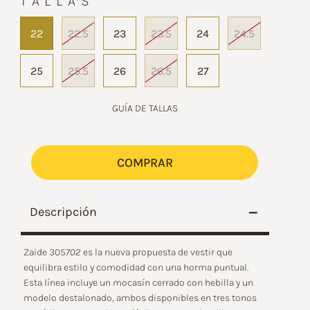
TALLAS
22
22.5
23
23.5
24
24.5
25
25.5
26
26.5
27
GUÍA DE TALLAS
COMPRAR
–
Descripción
Zaide 305702 es la nueva propuesta de vestir que
equilibra estilo y comodidad con una horma puntual.
Esta línea incluye un mocasín cerrado con hebilla y un
modelo destalonado, ambos disponibles en tres tonos