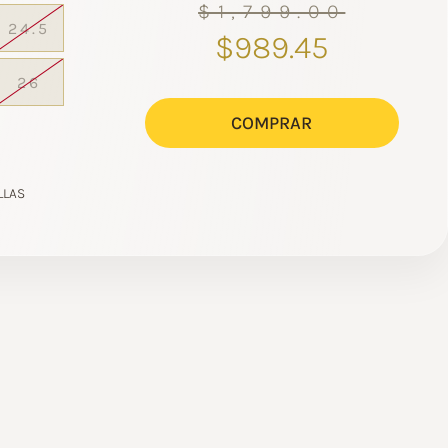
$1,799.00
24.5
$989.45
26
COMPRAR
LLAS