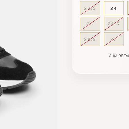
23.5
24
25
25.5
26.5
27
GUÍA DE TA