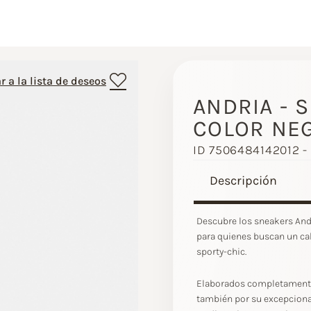
r a la lista de deseos
ANDRIA - 
COLOR NE
ID 7506484142012 -
Descripción
Descubre los sneakers Andr
para quienes buscan un ca
sporty-chic.
Elaborados completamente e
también por su excepciona