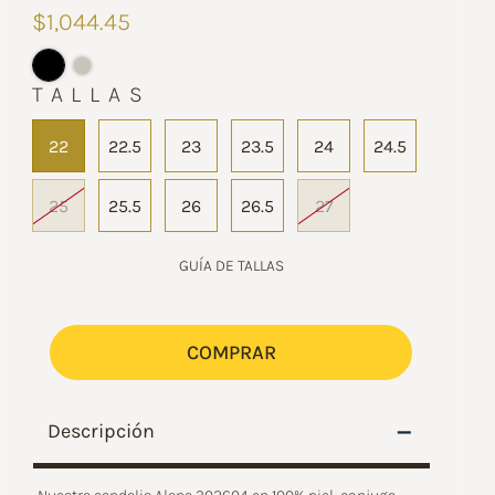
$1,044.45
TALLAS
22
22.5
23
23.5
24
24.5
25
25.5
26
26.5
27
GUÍA DE TALLAS
COMPRAR
–
Descripción