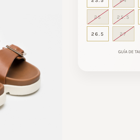
23.5
24
25
25.5
26.5
27
GUÍA DE TA