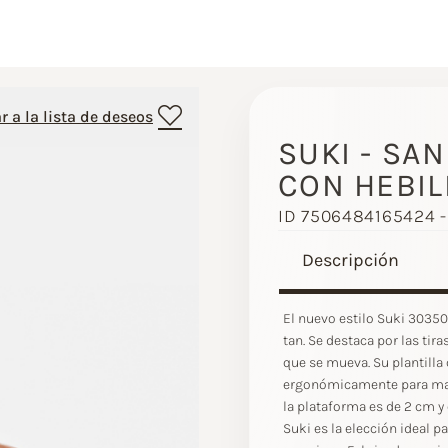
r a la lista de deseos
SUKI - SA
CON HEBIL
ID 7506484165424 
Descripción
El nuevo estilo Suki 30350
tan. Se destaca por las tir
que se mueva. Su plantilla
ergonómicamente para mante
la plataforma es de 2 cm y
Suki es la elección ideal p