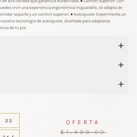
 de alta calidad que garantiza durabilidad. ● Confort superior: Con
puedes vivir una experiencia ergonómica inigualable, se adapta de
 brindar soporte y un confort superior. ● Autoajuste: Experimenta un
nuestra tecnología de autoajuste, diseñada para adaptarse
nica de tu pie.
+
+
+
23
OFERTA
$1,499.00