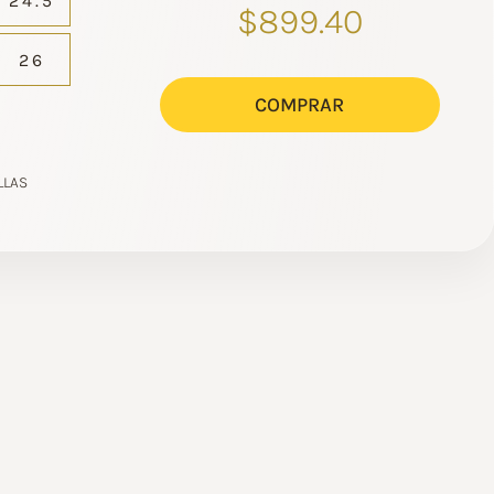
24.5
$899.40
26
COMPRAR
LLAS