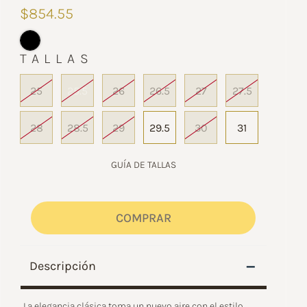
$854.55
TALLAS
25
25.5
26
26.5
27
27.5
28
28.5
29
29.5
30
31
GUÍA DE TALLAS
COMPRAR
–
Descripción
La elegancia clásica toma un nuevo aire con el estilo